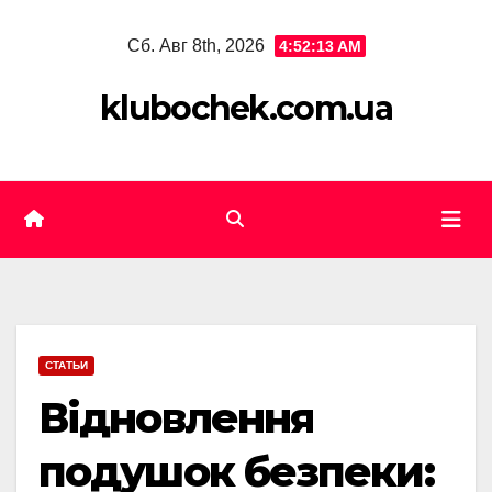
Skip
Сб. Авг 8th, 2026
4:52:14 AM
to
content
klubochek.com.ua
СТАТЬИ
Відновлення
подушок безпеки: