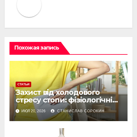
Похожая запись
СТАТЬИ
Захист від холодового
стресу стопи: фізіологічні
причини, чому звичайні
ИЮЛ 20, 2026
СТАНИСЛАВ СОРОКИН
шкарпетки не рятують без
хімічних устілок