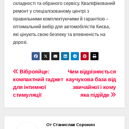
складності та обраного сервісу. Кваліфікований
ремонт у спеціалізованому центрі з
правильними комплектуючими й гарантією –
оптимальний вибір для автомобілістів Києва,
які цінують свою безпеку та впевненість на
дорозі.
Навигация
Віброяйце:
Чим відрізняється
компактний гаджет
каучукова база від
по
для інтимної
звичайної і кому
записям
стимуляції
яка підійде
От
Станислав Сорокин