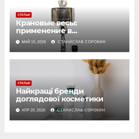
СТАТЬИ
Крановые весы:
применение в
производстве и
МАЙ 15, 2026
СТАНИСЛАВ СОРОКИН
строительстве
СТАТЬИ
Найкращі бренди
доглядової косметики
АПР 20, 2026
СТАНИСЛАВ СОРОКИН