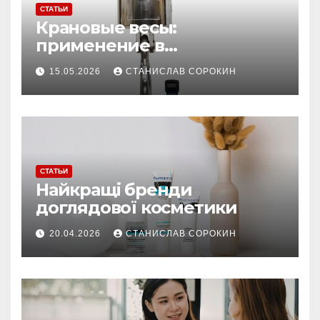
СТАТЬИ
Крановые весы:
применение в
производстве и
15.05.2026
СТАНИСЛАВ СОРОКИН
строительстве
СТАТЬИ
Найкращі бренди
доглядової косметики
20.04.2026
СТАНИСЛАВ СОРОКИН