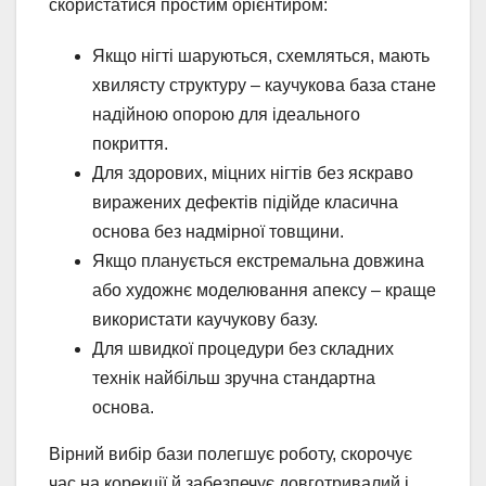
скористатися простим орієнтиром:
Якщо нігті шаруються, схемляться, мають
хвилясту структуру – каучукова база стане
надійною опорою для ідеального
покриття.
Для здорових, міцних нігтів без яскраво
виражених дефектів підійде класична
основа без надмірної товщини.
Якщо планується екстремальна довжина
або художнє моделювання апексу – краще
використати каучукову базу.
Для швидкої процедури без складних
технік найбільш зручна стандартна
основа.
Вірний вибір бази полегшує роботу, скорочує
час на корекції й забезпечує довготривалий і