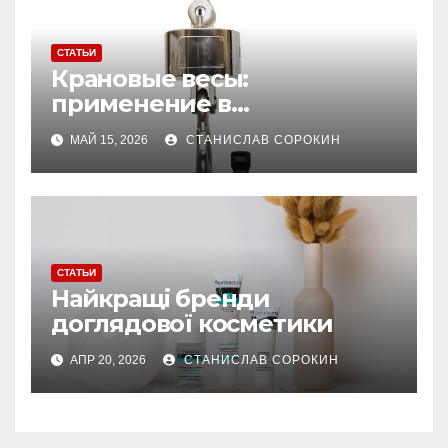
СТАТЬИ
Крановые весы:
применение в
производстве и
МАЙ 15, 2026
СТАНИСЛАВ СОРОКИН
строительстве
СТАТЬИ
Найкращі бренди
доглядової косметики
АПР 20, 2026
СТАНИСЛАВ СОРОКИН