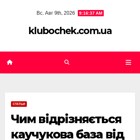
Skip
Вс. Авг 9th, 2026
9:16:38 AM
to
content
klubochek.com.ua
СТАТЬИ
Чим відрізняється
каучукова база від