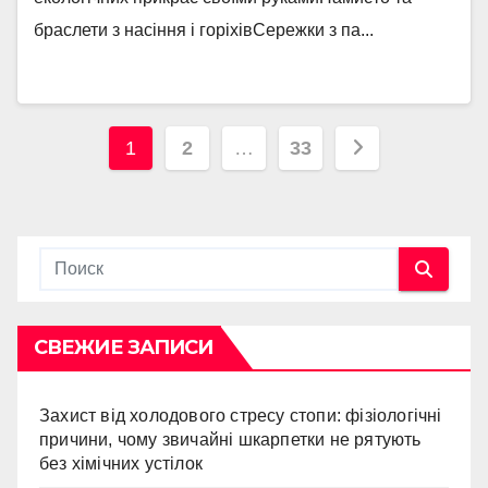
браслети з насіння і горіхівСережки з па...
Навигация
1
2
…
33
по
записям
СВЕЖИЕ ЗАПИСИ
Захист від холодового стресу стопи: фізіологічні
причини, чому звичайні шкарпетки не рятують
без хімічних устілок