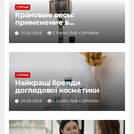
СТАТЬИ
Крановые весы:
применение в
производстве и
15.05.2026
СТАНИСЛАВ СОРОКИН
строительстве
СТАТЬИ
Найкращі бренди
доглядової косметики
20.04.2026
СТАНИСЛАВ СОРОКИН