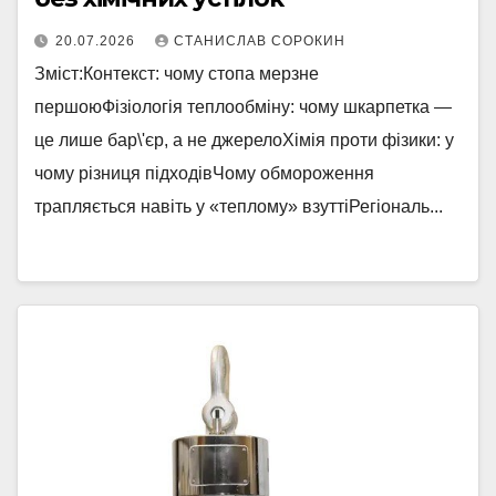
20.07.2026
СТАНИСЛАВ СОРОКИН
Зміст:Контекст: чому стопа мерзне
першоюФізіологія теплообміну: чому шкарпетка —
це лише бар\'єр, а не джерелоХімія проти фізики: у
чому різниця підходівЧому обмороження
трапляється навіть у «теплому» взуттіРегіональ...