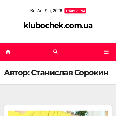
Skip
Вс. Авг 9th, 2026
1:50:04 PM
to
content
klubochek.com.ua
Автор:
Станислав Сорокин