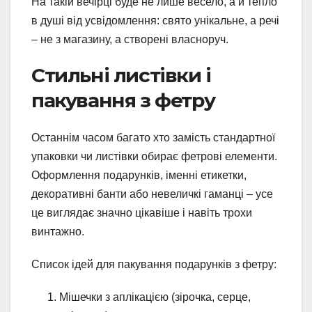
На такій вечірці буде не лише весело, а й тепло
в душі від усвідомлення: свято унікальне, а речі
– не з магазину, а створені власноруч.
Стильні листівки і
пакування з фетру
Останнім часом багато хто замість стандартної
упаковки чи листівки обирає фетрові елементи.
Оформлення подарунків, іменні етикетки,
декоративні банти або невеличкі гаманці – усе
це виглядає значно цікавіше і навіть трохи
винтажно.
Список ідей для пакування подарунків з фетру:
Мішечки з аплікацією (зірочка, серце,