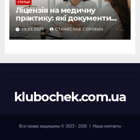
СТАТЬИ
Ліцензія на медичну
практику: які документи
потрібні у 2026 році
29.03.2026
СТАНИСЛАВ СОРОКИН
klubochek.com.ua
Все права защищены © 2023 - 2026 | Наши
контакты