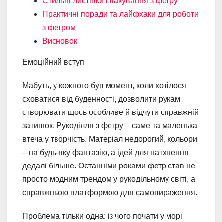
Стильні листівки і пакування з фетру
Практичні поради та лайфхаки для роботи
з фетром
Висновок
Емоційний вступ
Мабуть, у кожного був момент, коли хотілося
сховатися від буденності, дозволити рукам
створювати щось особливе й відчути справжній
затишок. Рукоділля з фетру – саме та маленька
втеча у творчість. Матеріал недорогий, кольори
– на будь-яку фантазію, а ідей для натхнення
дедалі більше. Останніми роками фетр став не
просто модним трендом у рукодільному світі, а
справжньою платформою для самовираження.
Проблема тільки одна: із чого почати у морі