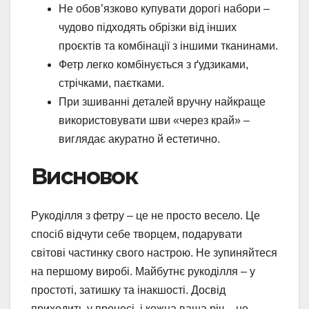
Не обов’язково купувати дорогі набори –
чудово підходять обрізки від інших
проєктів та комбінації з іншими тканинами.
Фетр легко комбінується з ґудзиками,
стрічками, паєтками.
При зшиванні деталей вручну найкраще
використовувати шви «через край» –
виглядає акуратно й естетично.
Висновок
Рукоділля з фетру – це не просто весело. Це
спосіб відчути себе творцем, подарувати
світові частинку свого настрою. Не зупиняйтеся
на першому виробі. Майбутнє рукоділля – у
простоті, затишку та інакшості. Досвід
приходить у процесі, і кожна ваша річ – це