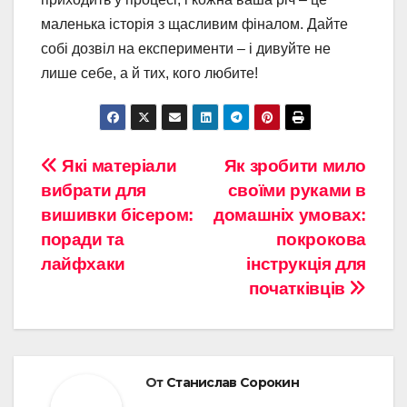
маленька історія з щасливим фіналом. Дайте
собі дозвіл на експерименти – і дивуйте не
лише себе, а й тих, кого любите!
Навигация
Які матеріали
Як зробити мило
вибрати для
своїми руками в
по
вишивки бісером:
домашніх умовах:
записям
поради та
покрокова
лайфхаки
інструкція для
початківців
От
Станислав Сорокин