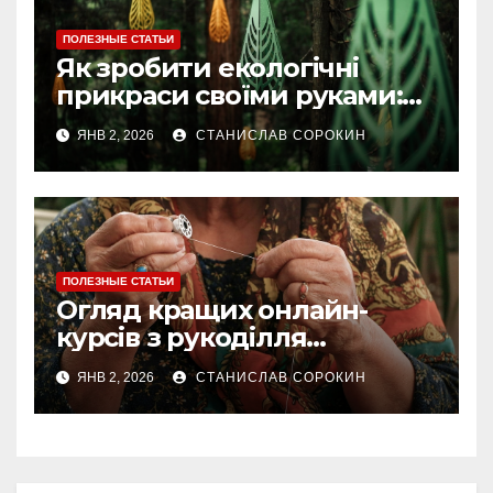
ПОЛЕЗНЫЕ СТАТЬИ
Як зробити екологічні
прикраси своїми руками:
ідеї та покрокові майстер-
ЯНВ 2, 2026
СТАНИСЛАВ СОРОКИН
класи
ПОЛЕЗНЫЕ СТАТЬИ
Огляд кращих онлайн-
курсів з рукоділля
українською мовою у 2025
ЯНВ 2, 2026
СТАНИСЛАВ СОРОКИН
році