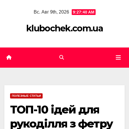
Skip
Вс. Авг 9th, 2026
9:27:41 AM
to
content
klubochek.com.ua
ПОЛЕЗНЫЕ СТАТЬИ
ТОП-10 ідей для
рукоділля з фетру