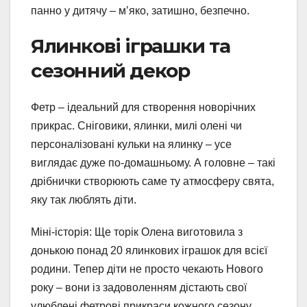
панно у дитячу – м’яко, затишно, безпечно.
Ялинкові іграшки та
сезонний декор
Фетр – ідеальний для створення новорічних
прикрас. Сніговики, ялинки, милі олені чи
персоналізовані кульки на ялинку – усе
виглядає дуже по-домашньому. А головне – такі
дрібнички створюють саме ту атмосферу свята,
яку так люблять діти.
Міні-історія: Ще торік Олена виготовила з
донькою понад 20 ялинкових іграшок для всієї
родини. Тепер діти не просто чекають Нового
року – вони із задоволенням дістають свої
улюблені фетрові прикраси кожного сезону.