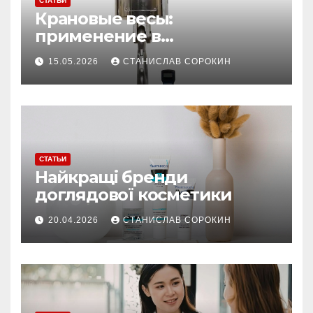
СТАТЬИ
Крановые весы:
применение в
производстве и
15.05.2026
СТАНИСЛАВ СОРОКИН
строительстве
СТАТЬИ
Найкращі бренди
доглядової косметики
20.04.2026
СТАНИСЛАВ СОРОКИН