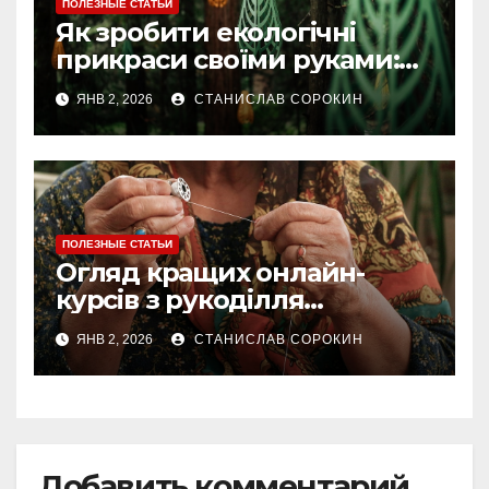
ПОЛЕЗНЫЕ СТАТЬИ
Як зробити екологічні
прикраси своїми руками:
ідеї та покрокові майстер-
ЯНВ 2, 2026
СТАНИСЛАВ СОРОКИН
класи
ПОЛЕЗНЫЕ СТАТЬИ
Огляд кращих онлайн-
курсів з рукоділля
українською мовою у 2025
ЯНВ 2, 2026
СТАНИСЛАВ СОРОКИН
році
Добавить комментарий