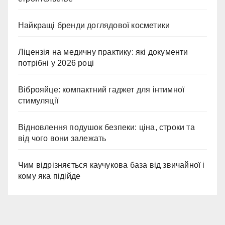
Найкращі бренди доглядової косметики
Ліцензія на медичну практику: які документи
потрібні у 2026 році
Віброяйце: компактний гаджет для інтимної
стимуляції
Відновлення подушок безпеки: ціна, строки та
від чого вони залежать
Чим відрізняється каучукова база від звичайної і
кому яка підійде