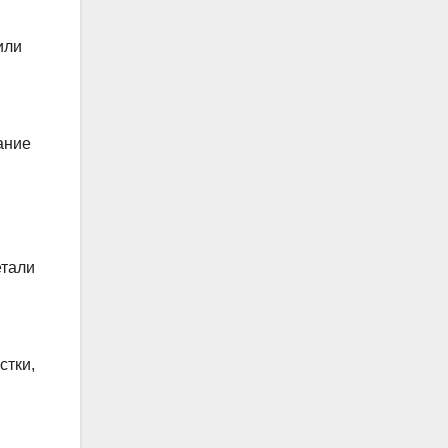
или
ание
етали
стки,