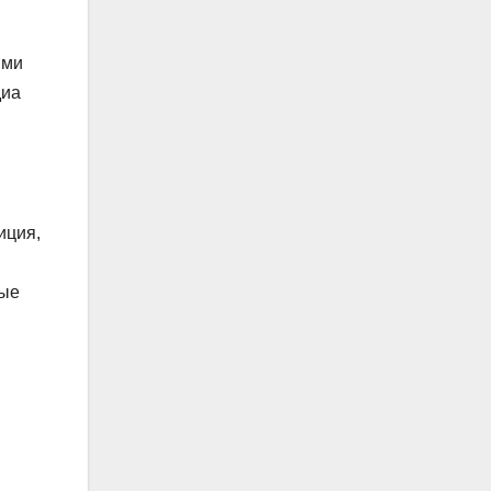
ими
диа
иция,
ные