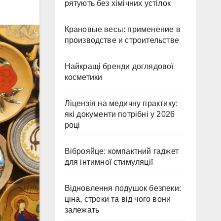
рятують без хімічних устілок
Крановые весы: применение в
производстве и строительстве
Найкращі бренди доглядової
косметики
Ліцензія на медичну практику:
які документи потрібні у 2026
році
Віброяйце: компактний гаджет
для інтимної стимуляції
Відновлення подушок безпеки:
ціна, строки та від чого вони
залежать