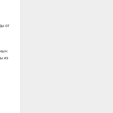
ды от
ны»:
ы из