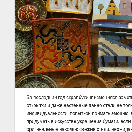
За последний год скрапбукинг изменился замет
открытки и даже настенные панно стали не то
индивидуальности, попыткой поймать эмоцию, в
придумать в искусстве украшения бумаги, если
оригинальные находки: свежие стили, неожид