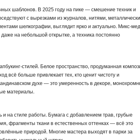
чных шаблонов. В 2025 году на пике — смешение техник и
соседствуют с вырезками из журналов, нитями, металлическ
ентами шелкографии, выглядит ярко и актуально. Микс-ме
 даже на небольшой открытке, а техника постоянно
апбукинг-стилей. Белое пространство, продуманная композ
од всё больше привлекает тех, кто ценит чистоту и
андинавском духе — это умеренность в декоре, монохром
ые материалы.
 и на стиле работы. Бумага с добавлением трав, грубые
ия, фрагменты ткани в естественных оттенках — всё это
овлённые природой. Многие мастера выходят в парки за