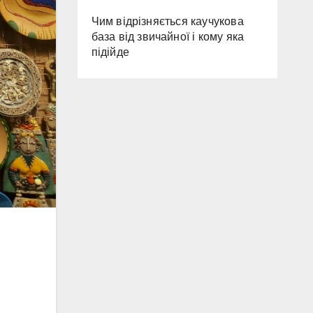
Чим відрізняється каучукова
база від звичайної і кому яка
підійде