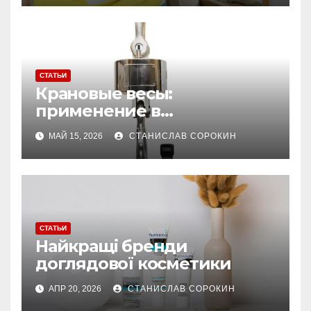
хімічних устілок
СТАТЬИ
Крановые весы:
применение в
производстве и
МАЙ 15, 2026
СТАНИСЛАВ СОРОКИН
строительстве
СТАТЬИ
Найкращі бренди
доглядової косметики
АПР 20, 2026
СТАНИСЛАВ СОРОКИН