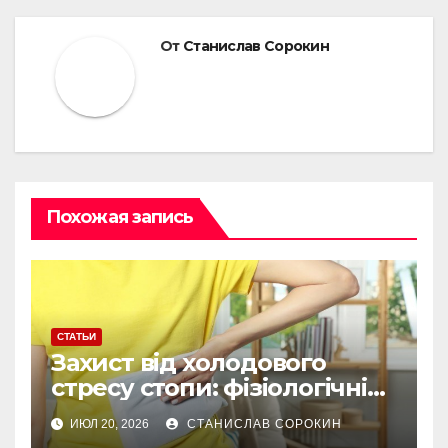
От
Станислав Сорокин
Похожая запись
СТАТЬИ
Захист від холодового
стресу стопи: фізіологічні
причини, чому звичайні
ИЮЛ 20, 2026
СТАНИСЛАВ СОРОКИН
шкарпетки не рятують без