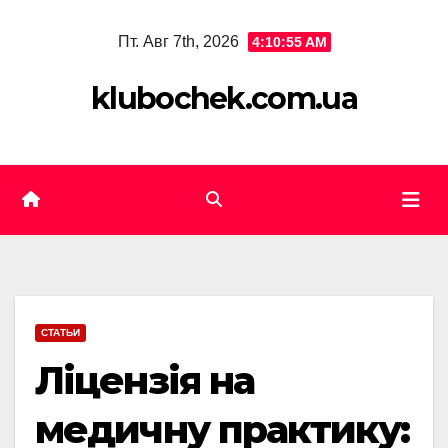
Skip
Пт. Авг 7th, 2026
4:10:56 AM
to
content
klubochek.com.ua
СТАТЬИ
Ліцензія на
медичну практику: