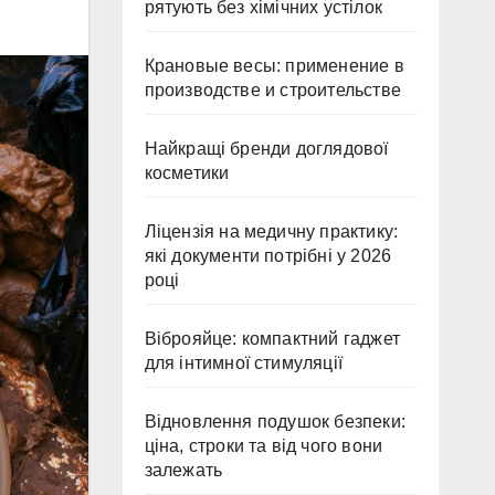
рятують без хімічних устілок
Крановые весы: применение в
производстве и строительстве
Найкращі бренди доглядової
косметики
Ліцензія на медичну практику:
які документи потрібні у 2026
році
Віброяйце: компактний гаджет
для інтимної стимуляції
Відновлення подушок безпеки:
ціна, строки та від чого вони
залежать