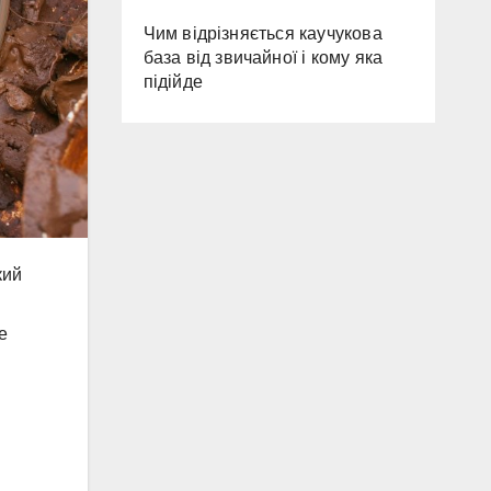
Чим відрізняється каучукова
база від звичайної і кому яка
підійде
кий
е