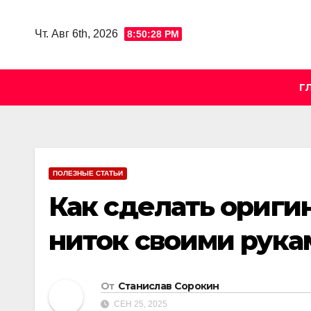
Skip
to
Чт. Авг 6th, 2026
8:50:30 PM
content
Г
ПОЛЕЗНЫЕ СТАТЬИ
Как сделать ориги
ниток своими рука
От
Станислав Сорокин
СЕН 25, 2025