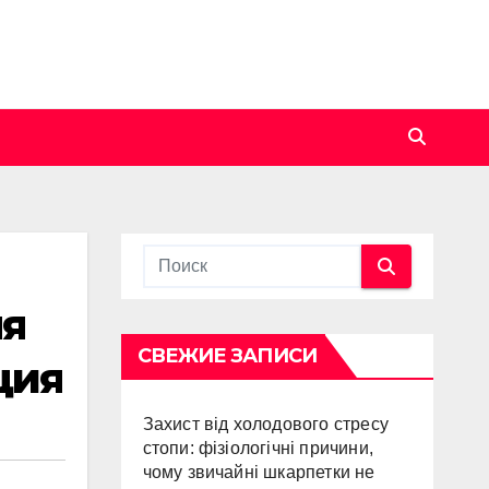
ля
СВЕЖИЕ ЗАПИСИ
ция
Захист від холодового стресу
стопи: фізіологічні причини,
чому звичайні шкарпетки не