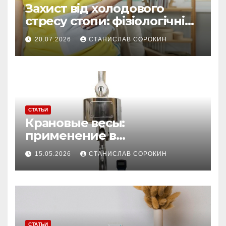
Захист від холодового
стресу стопи: фізіологічні
причини, чому звичайні
20.07.2026
СТАНИСЛАВ СОРОКИН
шкарпетки не рятують без
хімічних устілок
СТАТЬИ
Крановые весы:
применение в
производстве и
15.05.2026
СТАНИСЛАВ СОРОКИН
строительстве
СТАТЬИ