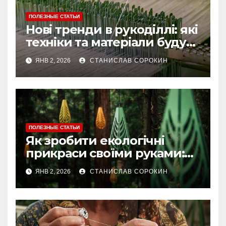
ПОЛЕЗНЫЕ СТАТЬИ
Нові тренди в рукоділлі: які
техніки та матеріали будуть
актуальними у 2025 році
ЯНВ 2, 2026
СТАНИСЛАВ СОРОКИН
ПОЛЕЗНЫЕ СТАТЬИ
Як зробити екологічні
прикраси своїми руками:
ідеї та покрокові майстер-
ЯНВ 2, 2026
СТАНИСЛАВ СОРОКИН
класи