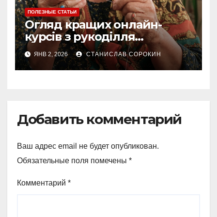
ПОЛЕЗНЫЕ СТАТЬИ
Огляд кращих онлайн-
курсів з рукоділля
українською мовою у 2025
ЯНВ 2, 2026
СТАНИСЛАВ СОРОКИН
році
Добавить комментарий
Ваш адрес email не будет опубликован.
Обязательные поля помечены
*
Комментарий
*