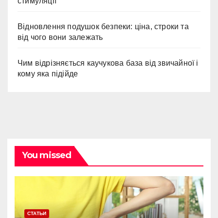
стимуляції
Відновлення подушок безпеки: ціна, строки та
від чого вони залежать
Чим відрізняється каучукова база від звичайної і
кому яка підійде
You missed
СТАТЬИ