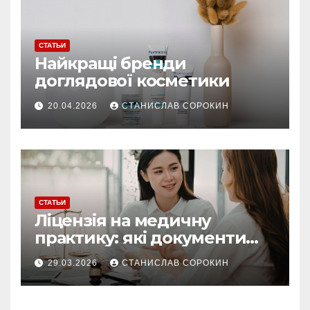
СТАТЬИ
Найкращі бренди
доглядової косметики
20.04.2026
СТАНИСЛАВ СОРОКИН
СТАТЬИ
Ліцензія на медичну
практику: які документи
потрібні у 2026 році
29.03.2026
СТАНИСЛАВ СОРОКИН