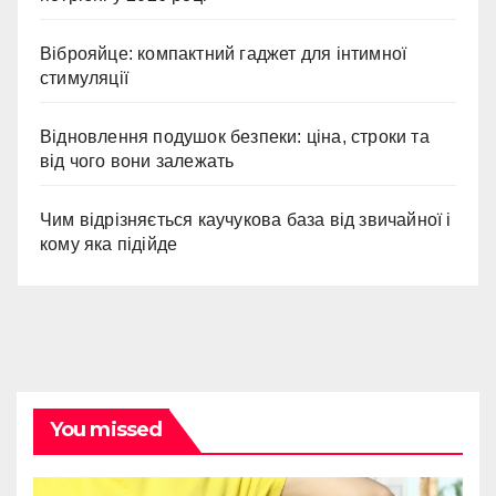
Віброяйце: компактний гаджет для інтимної
стимуляції
Відновлення подушок безпеки: ціна, строки та
від чого вони залежать
Чим відрізняється каучукова база від звичайної і
кому яка підійде
You missed