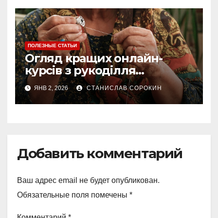
ПОЛЕЗНЫЕ СТАТЬИ
Огляд кращих онлайн-
курсів з рукоділля
українською мовою у 2025
ЯНВ 2, 2026
СТАНИСЛАВ СОРОКИН
році
Добавить комментарий
Ваш адрес email не будет опубликован.
Обязательные поля помечены
*
Комментарий
*