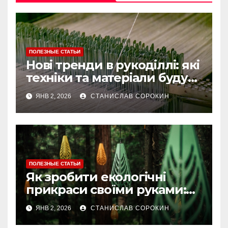
ПОЛЕЗНЫЕ СТАТЬИ
Нові тренди в рукоділлі: які
техніки та матеріали будуть
актуальними у 2025 році
ЯНВ 2, 2026
СТАНИСЛАВ СОРОКИН
ПОЛЕЗНЫЕ СТАТЬИ
Як зробити екологічні
прикраси своїми руками:
ідеї та покрокові майстер-
ЯНВ 2, 2026
СТАНИСЛАВ СОРОКИН
класи