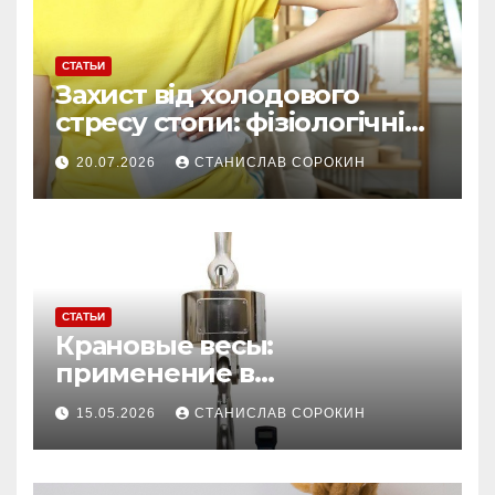
СТАТЬИ
Захист від холодового
стресу стопи: фізіологічні
причини, чому звичайні
20.07.2026
СТАНИСЛАВ СОРОКИН
шкарпетки не рятують без
хімічних устілок
СТАТЬИ
Крановые весы:
применение в
производстве и
15.05.2026
СТАНИСЛАВ СОРОКИН
строительстве