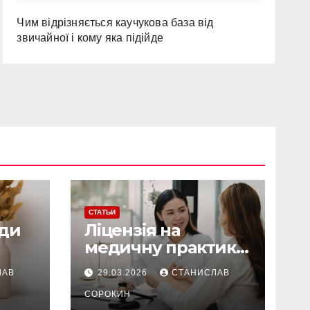
Чим відрізняється каучукова база від
звичайної і кому яка підійде
СТАТЬИ
нди
Ліцензія на
медичну практику:
які документи
ЛАВ
29.03.2026
СТАНИСЛАВ
потрібні у 2026 році
СОРОКИН