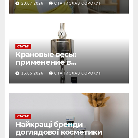
20.07.2026
СТАНИСЛАВ СОРОКИН
шкарпетки не рятують без
хімічних устілок
СТАТЬИ
Крановые весы:
применение в
производстве и
15.05.2026
СТАНИСЛАВ СОРОКИН
строительстве
СТАТЬИ
Найкращі бренди
доглядової косметики