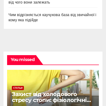
від чого вони залежать
Чим відрізняється каучукова база від звичайної і
кому яка підійде
You missed
СТАТЬИ
Захист від холодового
стресу стопи: фізіологічні
причини, чому звичайні