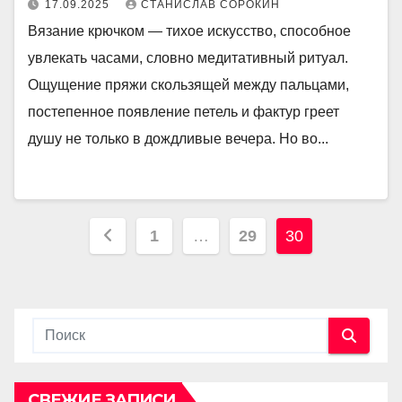
17.09.2025
СТАНИСЛАВ СОРОКИН
Вязание крючком — тихое искусство, способное
увлекать часами, словно медитативный ритуал.
Ощущение пряжи скользящей между пальцами,
постепенное появление петель и фактур греет
душу не только в дождливые вечера. Но во...
Навигация
1
…
29
30
по
записям
СВЕЖИЕ ЗАПИСИ