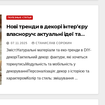
ПОЛЕЗНЫЕ СТАТЬИ
Нові тренди в декорі інтер’єру
власноруч: актуальні ідеї та
техніки 2025
07.11.2025
СТАНИСЛАВ СОРОКИН
Зміст:Натуральні матеріали та еко-тренди в DIY-
декоріТактильний декор: фактури, які хочеться
торкнутисьМодульність та мобільність у
декоруванніПерсоналізація: декор з історією та
характеромКолір та стиль: змішування ...