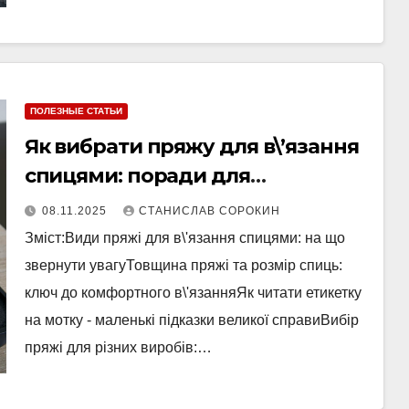
ПОЛЕЗНЫЕ СТАТЬИ
Як вибрати пряжу для в\’язання
спицями: поради для
початківців
08.11.2025
СТАНИСЛАВ СОРОКИН
Зміст:Види пряжі для в\'язання спицями: на що
звернути увагуТовщина пряжі та розмір спиць:
ключ до комфортного в\'язанняЯк читати етикетку
на мотку - маленькі підказки великої справиВибір
пряжі для різних виробів:…