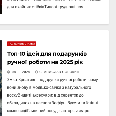
для охайних стібківТипові труднощі поч...
ПОЛЕЗНЫЕ СТАТЬИ
Топ-10 ідей для подарунків
ручної роботи на 2025 рік
08.11.2025
СТАНИСЛАВ СОРОКИН
Зміст:Креативні подарунки ручної роботи: чому
вони знову в модіЕко-свічки з натурального
воскуВишиті аксесуари: від серветок до
обкладинок на паспортЗефірні букети та їстівні
композиціїГлиняний посуд з авторським ро...