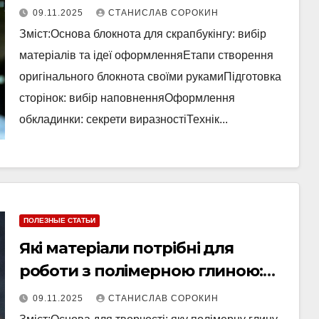
своїми руками
09.11.2025
СТАНИСЛАВ СОРОКИН
Зміст:Основа блокнота для скрапбукінгу: вибір
матеріалів та ідеї оформленняЕтапи створення
оригінального блокнота своїми рукамиПідготовка
сторінок: вибір наповненняОформлення
обкладинки: секрети виразностіТехнік...
ПОЛЕЗНЫЕ СТАТЬИ
Які матеріали потрібні для
роботи з полімерною глиною:
список та поради
09.11.2025
СТАНИСЛАВ СОРОКИН