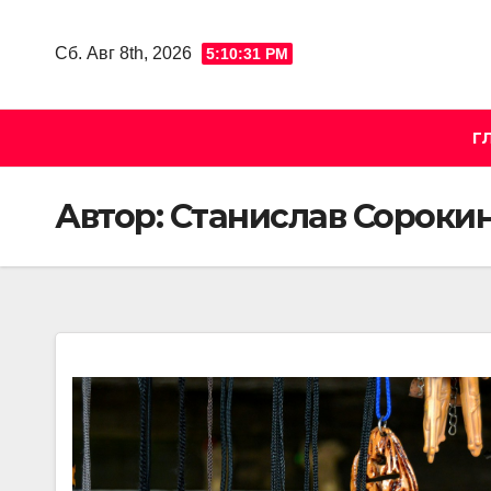
Skip
to
Сб. Авг 8th, 2026
5:10:32 PM
content
Г
Автор:
Станислав Сороки