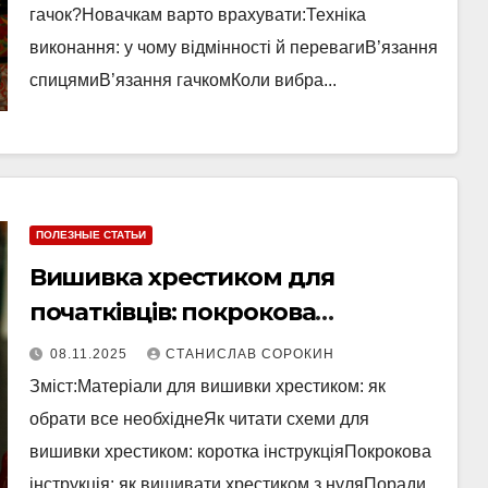
гачок?Новачкам варто врахувати:Техніка
виконання: у чому відмінності й перевагиВ’язання
спицямиВ’язання гачкомКоли вибра...
ПОЛЕЗНЫЕ СТАТЬИ
Вишивка хрестиком для
початківців: покрокова
інструкція
08.11.2025
СТАНИСЛАВ СОРОКИН
Зміст:Матеріали для вишивки хрестиком: як
обрати все необхіднеЯк читати схеми для
вишивки хрестиком: коротка інструкціяПокрокова
інструкція: як вишивати хрестиком з нуляПоради