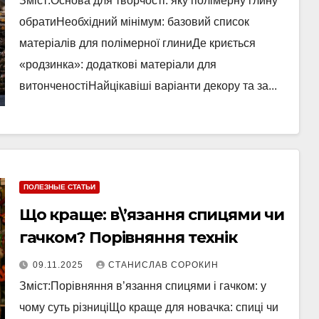
Зміст:Основа для творчості: яку полімерну глину
обратиНеобхідний мінімум: базовий список
матеріалів для полімерної глиниДе криється
«родзинка»: додаткові матеріали для
витонченостіНайцікавіші варіанти декору та за...
ПОЛЕЗНЫЕ СТАТЬИ
Що краще: в\’язання спицями чи
гачком? Порівняння технік
09.11.2025
СТАНИСЛАВ СОРОКИН
Зміст:Порівняння в’язання спицями і гачком: у
чому суть різниціЩо краще для новачка: спиці чи